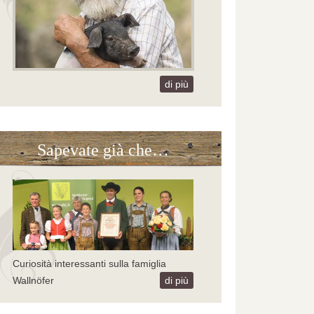
di più
Sapevate già che…
Curiosità interessanti sulla famiglia
Wallnöfer
di più