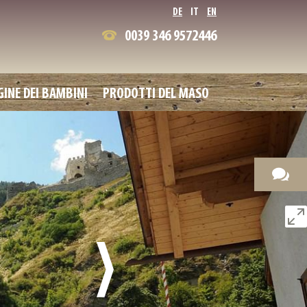
DE
IT
EN
0039 346 9572446
GINE DEI BAMBINI
PRODOTTI DEL MASO