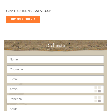
CIN: IT021067B5SAFVF4XP
INVIARE RICHIESTA
Richiesta