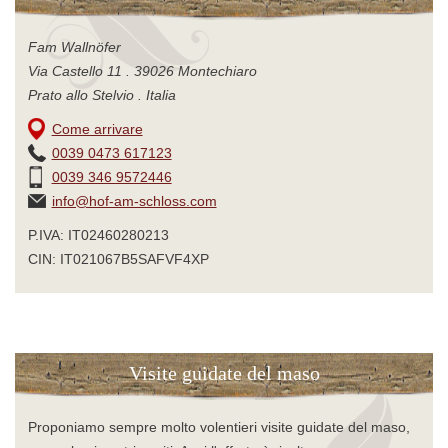
Fam Wallnöfer
Via Castello 11 . 39026 Montechiaro
Prato allo Stelvio . Italia
Come arrivare
0039 0473 617123
0039 346 9572446
info@hof-am-schloss.com
P.IVA: IT02460280213
CIN: IT021067B5SAFVF4XP
Visite guidate del maso
Proponiamo sempre molto volentieri visite guidate del maso,