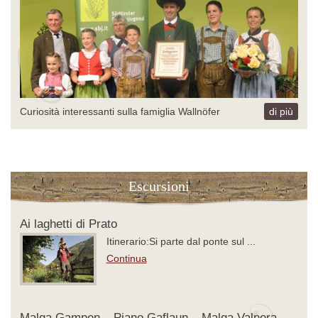
Curiosità interessanti sulla famiglia Wallnöfer
di più
Escursioni
Ai laghetti di Prato
Itinerario:Si parte dal ponte sul ...
Continua
Malga Gampen – Piano Gaflaun – Malga Valnera