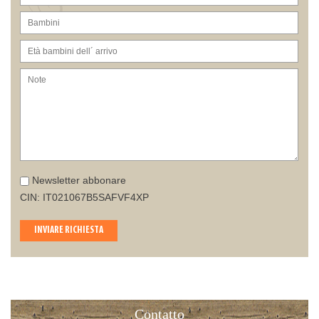
Newsletter abbonare
CIN: IT021067B5SAFVF4XP
INVIARE RICHIESTA
Contatto