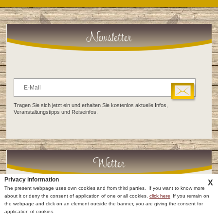
Newsletter
Tragen Sie sich jetzt ein und erhalten Sie kostenlos aktuelle Infos,
Veranstaltungstipps und Reiseinfos.
Wetter
Privacy information
X
The present webpage uses own cookies and from third parties.
If you want to know more
about it or deny the consent of application of one or all cookies,
click here
If you remain on
the webpage and click on an element outside the banner, you are giving the consent for
Anfragen
Anreisen
Anrufen
HEUTE
MORGEN
SAMSTAG
application of cookies.