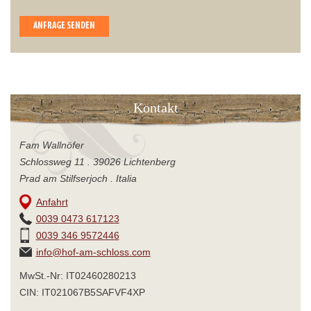
ANFRAGE SENDEN
Kontakt
Fam Wallnöfer
Schlossweg 11 . 39026 Lichtenberg
Prad am Stilfserjoch . Italia
Anfahrt
0039 0473 617123
0039 346 9572446
info@hof-am-schloss.com
MwSt.-Nr: IT02460280213
CIN: IT021067B5SAFVF4XP