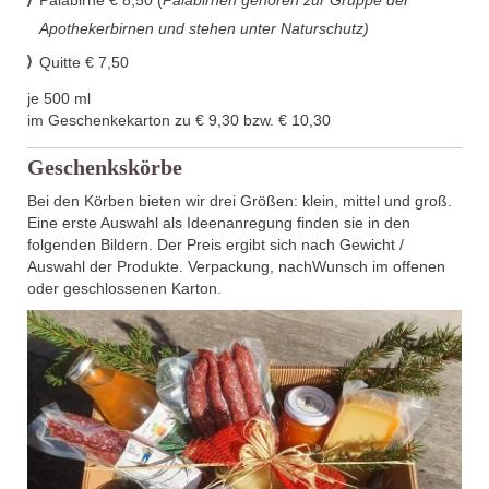
Apothekerbirnen
und stehen unter Naturschutz)
Quitte € 7,50
je 500 ml
im Geschenkekarton
zu € 9,30 bzw. € 10,30
Geschenkskörbe
Bei
den Körben
bieten
wir
drei
Größen
:
klein
,
m
ittel
und
groß
.
Eine erste Auswahl als Ideenanregung finden sie in den
folgenden Bildern.
Der Preis ergibt sich nach Gewicht /
Auswahl der Produkte.
Verpackung,
nach
Wunsch
im o
ffenen
oder geschlossenen Karton.