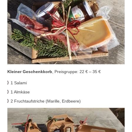
Kleiner Geschenkkorb
, Preisgruppe: 22 €
–
35 €
1 Salami
1 Almkäse
2 Fruchtaufs
t
riche (Marille,
Erdbeere
)